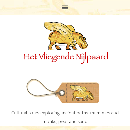
Skip
Skip
Skip
Skip
to
to
to
to
primary
main
primary
footer
navigation
content
sidebar
Cultural tours exploring ancient paths, mummies and
monks, peat and sand