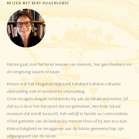
Primary
REIZEN MET BERT HOGERVORST
Sidebar
Reizen gaat over het leren kennen van mensen, hun geschiedenis en
de omgeving waarin ze leven.
Reizen met Het Vliegende Nijlpaard betekent behalve culturele
uitwisseling ook economische uitwisseling.
Onze reizigers dragen rechtstreeks bij aan de lokale economie. Of
dat nu is door het transport dat we gebruiken, een klein lokaal
museum dat wordt bezocht, het verblijf in familie accommodaties
of het genieten van de keuken bij mensen thuis of bij een eco-tuin.
Kleinschaligheid en teruggeven aan de lokale gemeenschap zijn
uitgangspunt van de reizen.