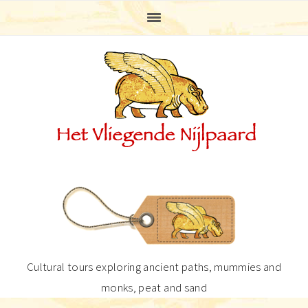
Skip
Skip
Skip
Skip
to
to
to
to
primary
main
primary
footer
navigation
content
sidebar
Cultural tours exploring ancient paths, mummies and
monks, peat and sand