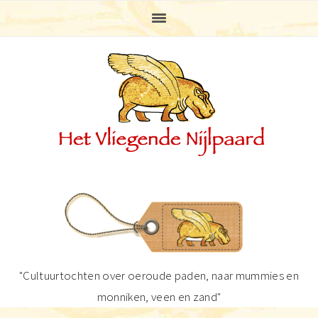
Spring
Door
Spring
Spring
naar
naar
naar
naar
de
de
de
de
hoofdnavigatie
hoofd
eerste
voettekst
inhoud
sidebar
"Cultuurtochten over oeroude paden, naar mummies en
monniken, veen en zand"