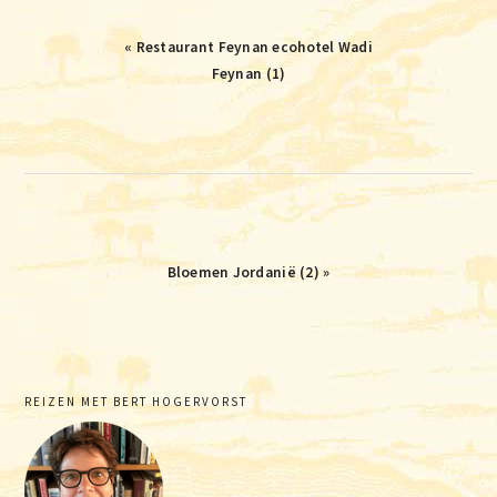
Vorig
« Restaurant Feynan ecohotel Wadi
bericht:
Feynan (1)
Volgend
Bloemen Jordanië (2) »
bericht:
Primaire
REIZEN MET BERT HOGERVORST
Sidebar