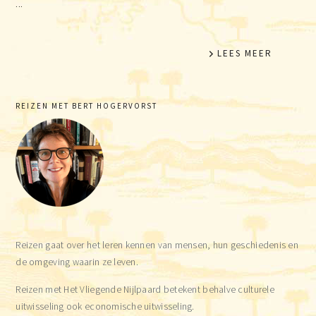
...
LEES MEER
Primary
REIZEN MET BERT HOGERVORST
Sidebar
Reizen gaat over het leren kennen van mensen, hun geschiedenis en
de omgeving waarin ze leven.
Reizen met Het Vliegende Nijlpaard betekent behalve culturele
uitwisseling ook economische uitwisseling.