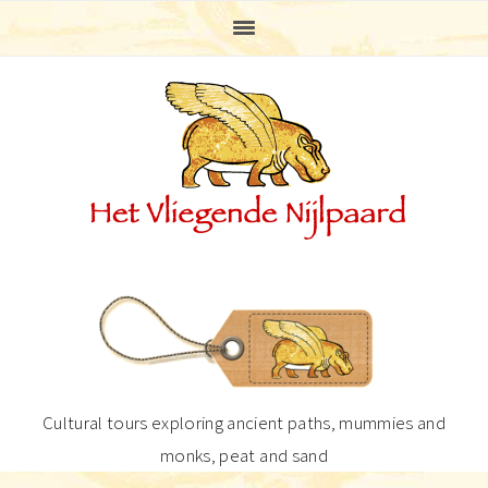
Skip
Skip
Skip
Skip
to
to
to
to
primary
main
primary
footer
navigation
content
sidebar
Cultural tours exploring ancient paths, mummies and
monks, peat and sand