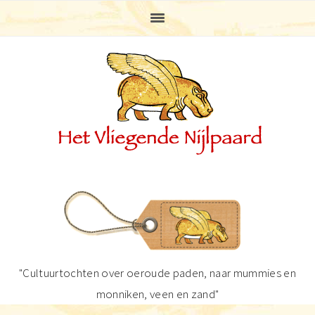
Spring
Door
Spring
Spring
naar
naar
naar
naar
de
de
de
de
hoofdnavigatie
hoofd
eerste
voettekst
inhoud
sidebar
"Cultuurtochten over oeroude paden, naar mummies en
monniken, veen en zand"