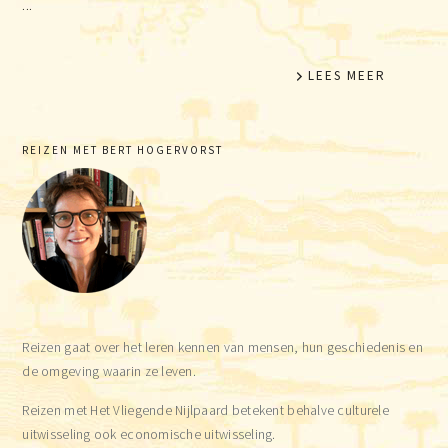
...
LEES MEER
Primaire
REIZEN MET BERT HOGERVORST
Sidebar
Reizen gaat over het leren kennen van mensen, hun geschiedenis en
de omgeving waarin ze leven.
Reizen met Het Vliegende Nijlpaard betekent behalve culturele
uitwisseling ook economische uitwisseling.