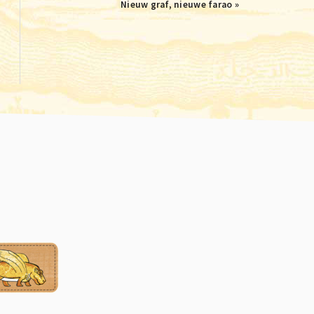
Next
Nieuw graf, nieuwe farao »
Post: