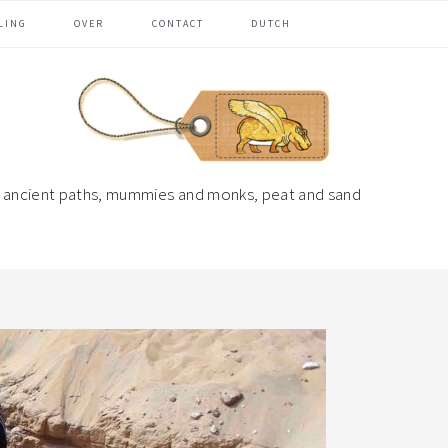
LING
OVER
CONTACT
DUTCH
ng ancient paths, mummies and monks, peat and sand