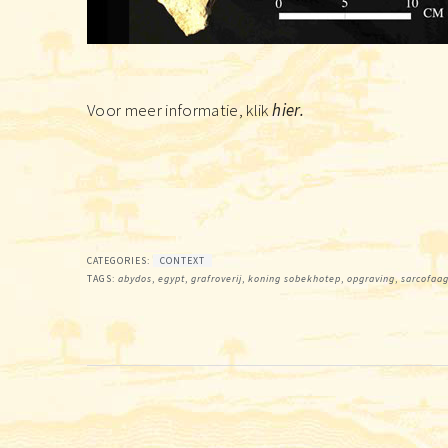
Voor meer informatie, klik
hier.
CATEGORIES:
CONTEXT
TAGS:
abydos
,
egypt
,
grafroverij
,
koning sobekhotep
,
opgraving
,
sarcofaa