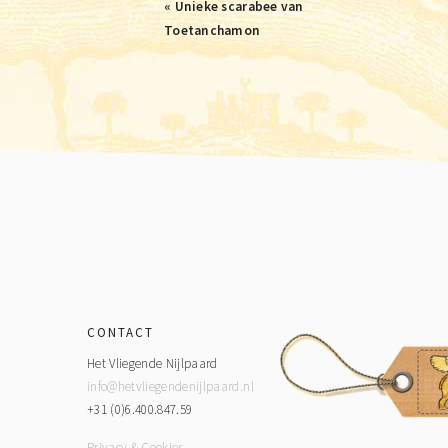
Previous
« Unieke scarabee van
Post:
Toetanchamon
Footer
CONTACT
Het Vliegende Nijlpaard
info@hetvliegendenijlpaard.nl
+31 (0)6.400.847.59
Privacy & Cookies