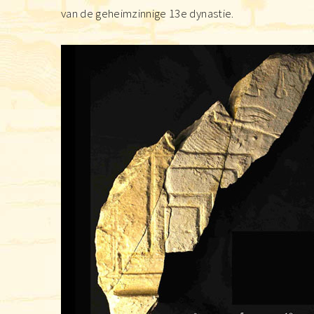
van de geheimzinnige 13e dynastie.