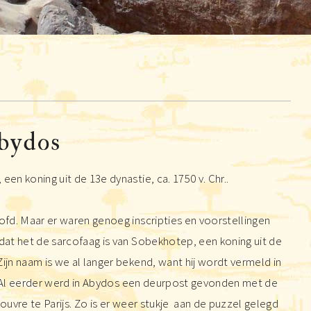
Abydos
n koning uit de 13e dynastie, ca. 1750 v. Chr..
fd. Maar er waren genoeg inscripties en voorstellingen
dat het de sarcofaag is van Sobekhotep, een koning uit de
jn naam is we al langer bekend, want hij wordt vermeld in
s. Al eerder werd in Abydos een deurpost gevonden met de
uvre te Parijs. Zo is er weer stukje aan de puzzel gelegd