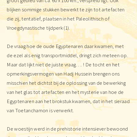
groot gebied van ca. 60 x 100 km., verspreid ligt. Ook
blijken sommige stukken bewerkt te zijn tot artefacten
die zij, tentatief, plaatsen in het Paleolithisch of
Vroegdynastische tijdperk (1).
De vraag hoe de oude Egyptenaren daar kwamen, met
de ezel als enig transportmiddel, dringt zich meteen op.
Maar dat lijkt niet de juiste vraag…. ! De tocht en het
opmerkingsvermogen van Hadj Hussein brengen ons
misschien het dichtst bij de oplossing van de bewerking
van het glas tot artefacten en het mysterie van hoe de
Egyptenaren aan het brokstuk kwamen, dat in het sieraad
van Toetanchamon is verwerkt.
De woestijn werd in de prehistorie intensiever bewoond