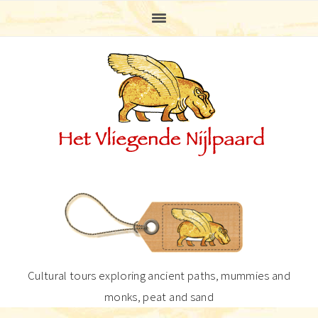
Skip
Skip
Skip
Skip
to
to
to
to
primary
main
primary
footer
navigation
content
sidebar
Cultural tours exploring ancient paths, mummies and
monks, peat and sand