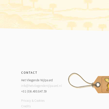
Footer
CONTACT
Het Vliegende Nijlpaard
info@hetvliegendenijlpaard.nl
+31 (0)6.400.847.59
Privacy & Cookies
Credits