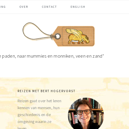
ING
OVER
CONTACT
ENGLISH
e paden, naar mummies en monniken, veen en zand"
REIZEN MET BERT HOGERVORST
Primaire
Reizen gaat over het leren
Sidebar
kennen van mensen, hun
geschiedenis en de
omgeving waarin ze
leven.