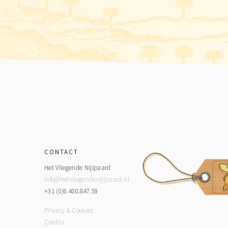
Footer
CONTACT
Het Vliegende Nijlpaard
info@hetvliegendenijlpaard.nl
+31 (0)6.400.847.59
Privacy & Cookies
Credits