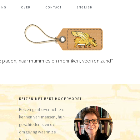
ING
OVER
CONTACT
ENGLISH
e paden, naar mummies en monniken, veen en zand"
REIZEN MET BERT HOGERVORST
Primaire
Reizen gaat over het leren
Sidebar
kennen van mensen, hun
geschiedenis en de
omgeving waarin ze
leven.