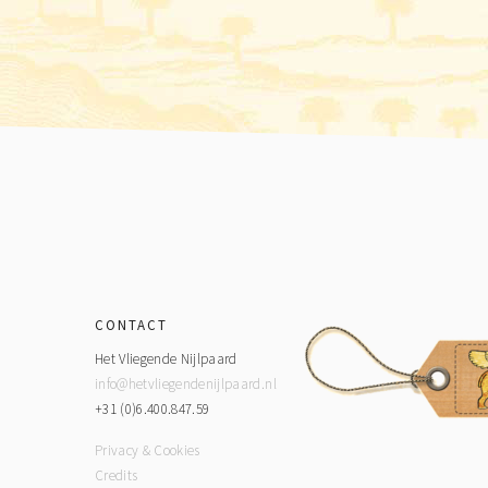
Footer
CONTACT
Het Vliegende Nijlpaard
info@hetvliegendenijlpaard.nl
+31 (0)6.400.847.59
Privacy & Cookies
Credits