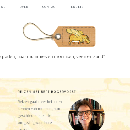
ING
OVER
CONTACT
ENGLISH
e paden, naar mummies en monniken, veen en zand"
REIZEN MET BERT HOGERVORST
Primaire
Reizen gaat over het leren
Sidebar
kennen van mensen, hun
geschiedenis en de
omgeving waarin ze
leven.