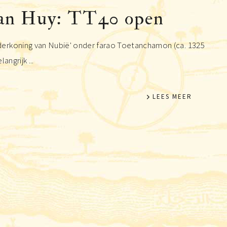
van Huy: TT40 open
erkoning van Nubië' onder farao Toetanchamon (ca. 1325
angrijk ...
LEES MEER