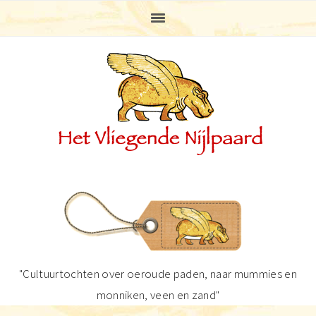
Spring
Door
Spring
Spring
naar
naar
naar
naar
de
de
de
de
hoofdnavigatie
hoofd
eerste
voettekst
inhoud
sidebar
"Cultuurtochten over oeroude paden, naar mummies en
monniken, veen en zand"