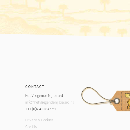
Footer
CONTACT
Het Vliegende Nijlpaard
info@hetvliegendenijlpaard.nl
+31 (0)6.400.847.59
Privacy & Cookies
Credits