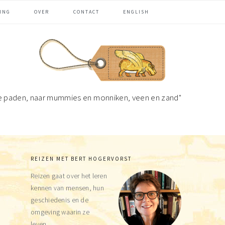
ING
OVER
CONTACT
ENGLISH
e paden, naar mummies en monniken, veen en zand"
REIZEN MET BERT HOGERVORST
Primaire
Reizen gaat over het leren
Sidebar
kennen van mensen, hun
geschiedenis en de
omgeving waarin ze
leven.