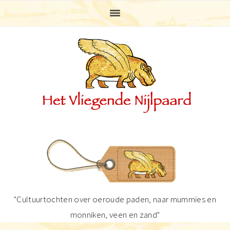
Spring
Door
Spring
Spring
naar
naar
naar
naar
de
de
de
de
hoofdnavigatie
hoofd
eerste
voettekst
inhoud
sidebar
"Cultuurtochten over oeroude paden, naar mummies en
monniken, veen en zand"