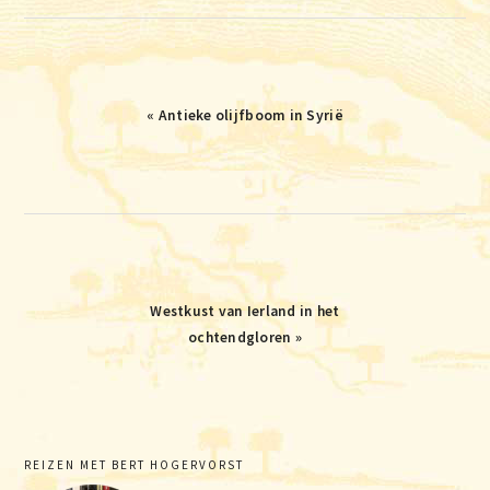
Vorig
« Antieke olijfboom in Syrië
bericht:
Volgend
Westkust van Ierland in het
bericht:
ochtendgloren »
Primaire
REIZEN MET BERT HOGERVORST