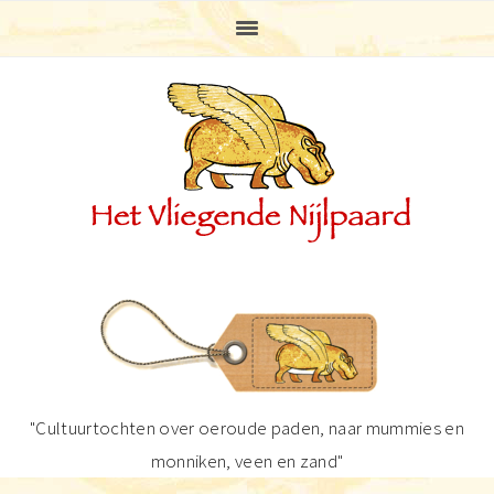
Spring
Door
Spring
Spring
naar
naar
naar
naar
de
de
de
de
hoofdnavigatie
hoofd
eerste
voettekst
inhoud
sidebar
"Cultuurtochten over oeroude paden, naar mummies en
monniken, veen en zand"