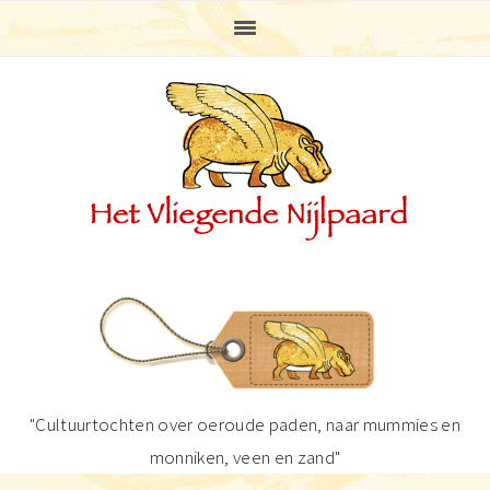
Spring
Door
Spring
Spring
naar
naar
naar
naar
de
de
de
de
hoofdnavigatie
hoofd
eerste
voettekst
inhoud
sidebar
"Cultuurtochten over oeroude paden, naar mummies en
monniken, veen en zand"