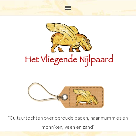
Spring
Door
Spring
Spring
naar
naar
naar
naar
de
de
de
de
hoofdnavigatie
hoofd
eerste
voettekst
inhoud
sidebar
"Cultuurtochten over oeroude paden, naar mummies en
monniken, veen en zand"