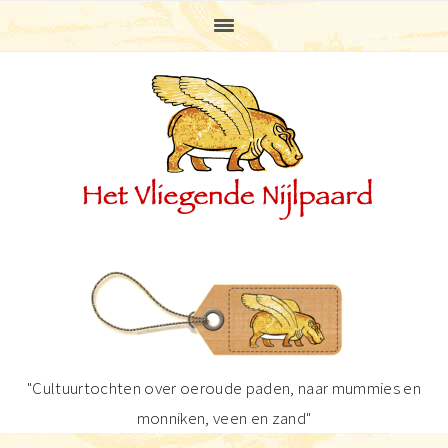
Spring
Door
Spring
Spring
naar
naar
naar
naar
de
de
de
de
hoofdnavigatie
hoofd
eerste
voettekst
inhoud
sidebar
"Cultuurtochten over oeroude paden, naar mummies en
monniken, veen en zand"