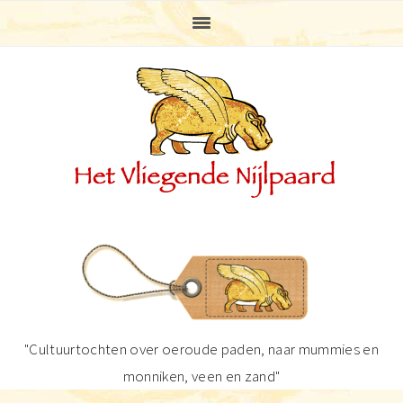
Spring
Door
Spring
Spring
naar
naar
naar
naar
de
de
de
de
hoofdnavigatie
hoofd
eerste
voettekst
inhoud
sidebar
"Cultuurtochten over oeroude paden, naar mummies en
monniken, veen en zand"